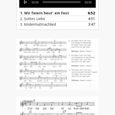
00:00
00:00
Player
1. Wir feiern heut' ein Fest
6:52
2. Gottes Liebe
4:51
3. Kindermutmachlied
3:47