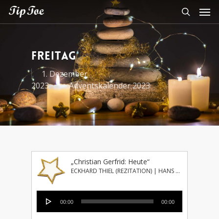
Freitag
1. Dezember
2023
Adventskalender 2023
„Christian Gerfrid: Heute“
ECKHARD THIEL (REZITATION) | HANS HERMANN JANSEN (KLAVIER)
Audio-
00:00
00:00
Player