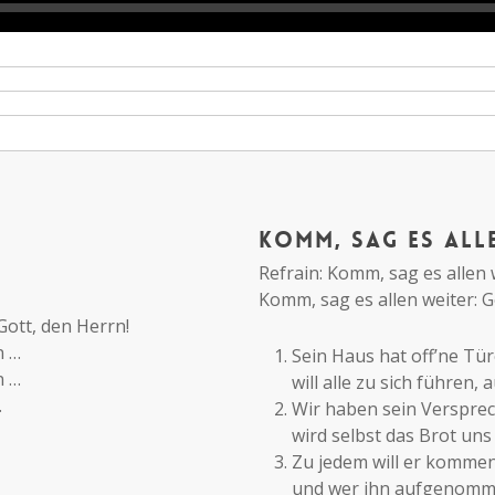
Komm, sag es all
Refrain: Komm, sag es allen w
Komm, sag es allen weiter: Go
Gott, den Herrn!
n …
Sein Haus hat off’ne Tür
n …
will alle zu sich führen,
…
Wir haben sein Versprech
wird selbst das Brot uns 
Zu jedem will er kommen
und wer ihn aufgenommen