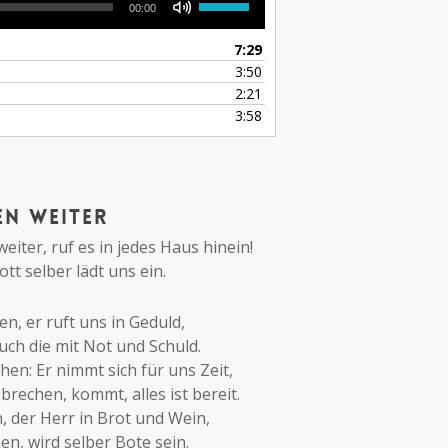
00:00
Hoch/Runter
benutzen,
7:29
um
3:50
die
2:21
Lautstärke
3:58
zu
regeln.
en weiter
eiter, ruf es in jedes Haus hinein!
tt selber lädt uns ein.
en, er ruft uns in Geduld,
 auch die mit Not und Schuld.
en: Er nimmt sich für uns Zeit,
brechen, kommt, alles ist bereit.
, der Herr in Brot und Wein,
, wird selber Bote sein.