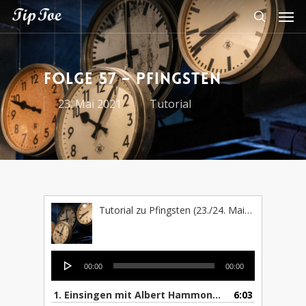
Folge 57 – Pfingsten
23. Mai 2021
Tutorial
Tutorial zu Pfingsten (23./24. Mai 2021)
Audio-
00:00
00:00
Player
1. Einsingen mit Albert Hammond (I'm a train / One moment in time)
6:03