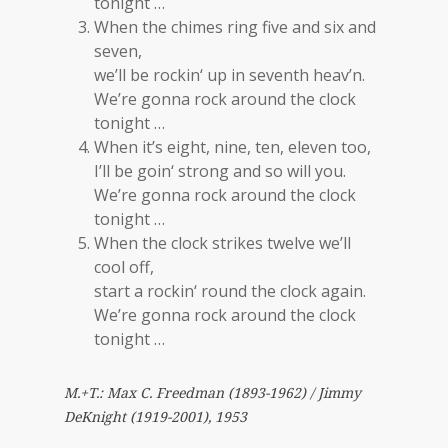
tonight …
When the chimes ring five and six and
seven,
we’ll be rockin‘ up in seventh heav’n.
We’re gonna rock around the clock
tonight …
When it’s eight, nine, ten, eleven too,
I’ll be goin‘ strong and so will you.
We’re gonna rock around the clock
tonight …
When the clock strikes twelve we’ll
cool off,
start a rockin‘ round the clock again.
We’re gonna rock around the clock
tonight …
M.+T.: Max C. Freedman (1893-1962) / Jimmy
DeKnight (1919-2001), 1953