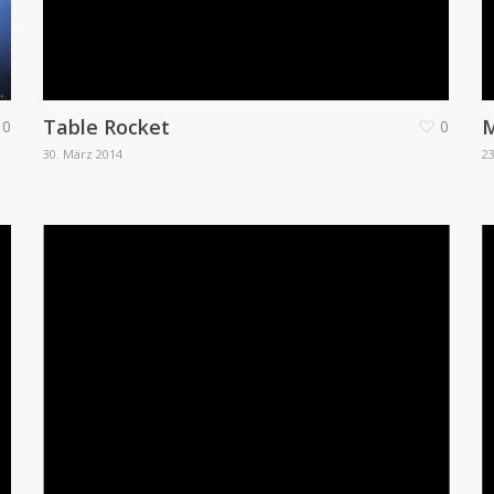
Table Rocket
M
0
0
30. März 2014
2